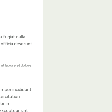
u fugiat nulla
 officia deserunt
 ut labore et dolore.
empor incididunt
ercitation
or in
 Excepteur sint