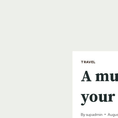
TRAVEL
A mus
your 
By
supadmin
Augus