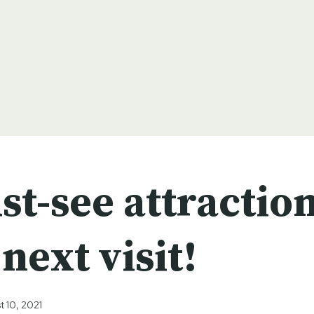
t-see attraction
next visit!
t 10, 2021