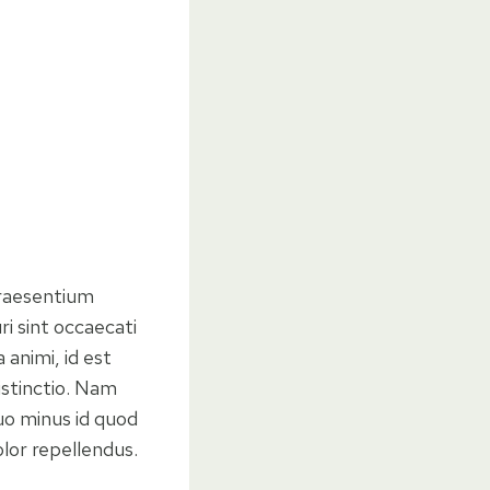
praesentium
i sint occaecati
 animi, id est
istinctio. Nam
uo minus id quod
lor repellendus.