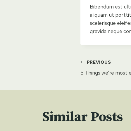
Bibendum est ultri
aliquam ut portti
scelerisque eleif
gravida neque conv
Post
PREVIOUS
5 Things we’re most 
navigat
Similar Posts