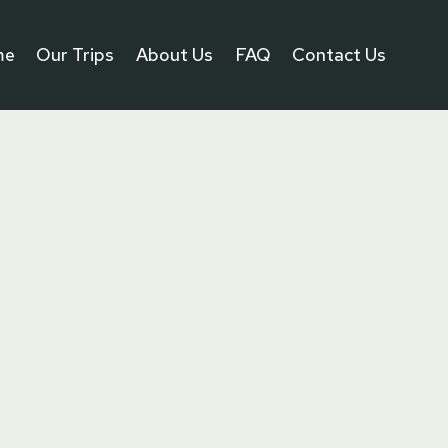
me
Our Trips
About Us
FAQ
Contact Us