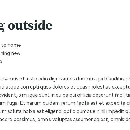
g outside
e to home
thing new
p
cusamus et iusto odio dignissimos ducimus qui blanditiis 
ti atque corrupti quos dolores et quas molestias exceptur
vident, similique sunt in culpa qui officia deserunt mollitia
m fuga. Et harum quidem rerum facilis est et expedita d
um soluta nobis est eligendi optio cumque nihil impedit q
acere possimus, omnis voluptas assumenda est, omnis do