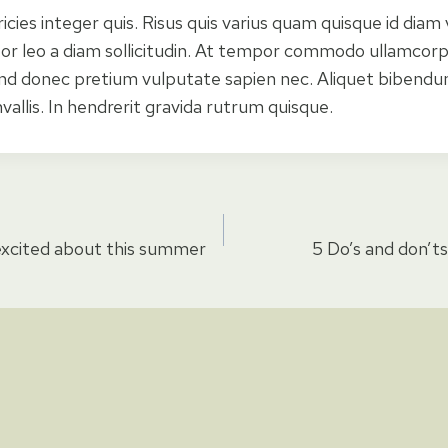
cies integer quis. Risus quis varius quam quisque id diam 
tor leo a diam sollicitudin. At tempor commodo ullamcorp
end donec pretium vulputate sapien nec. Aliquet bibendum
allis. In hendrerit gravida rutrum quisque.
excited about this summer
5 Do’s and don’t
ion