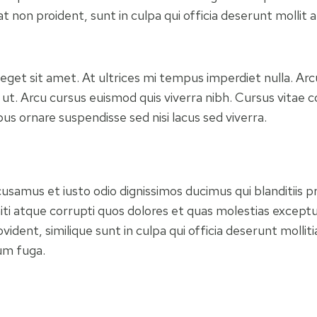
 non proident, sunt in culpa qui officia deserunt mollit a
 eget sit amet. At ultrices mi tempus imperdiet nulla. Ar
 ut. Arcu cursus euismod quis viverra nibh. Cursus vitae 
us ornare suspendisse sed nisi lacus sed viverra.
cusamus et iusto odio dignissimos ducimus qui blanditiis 
ti atque corrupti quos dolores et quas molestias exceptur
vident, similique sunt in culpa qui officia deserunt mollitia
um fuga.