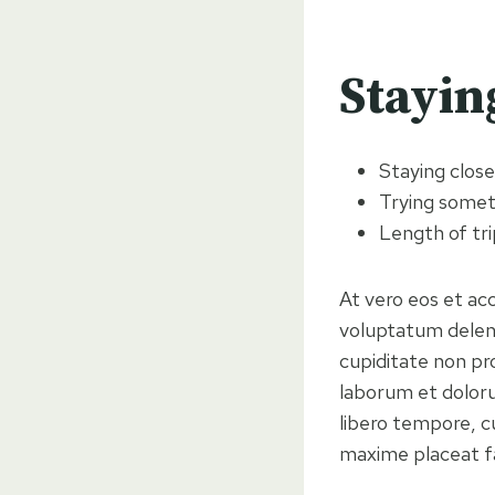
Stayin
Staying clos
Trying some
Length of tri
At vero eos et ac
voluptatum deleni
cupiditate non pro
laborum et doloru
libero tempore, c
maxime placeat f