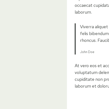
occaecat cupidatat
laborum.
Viverra aliquet
felis bibendum
rhoncus. Faucib
John Doe
At vero eos et ac
voluptatum deleni
cupiditate non pro
laborum et dolor