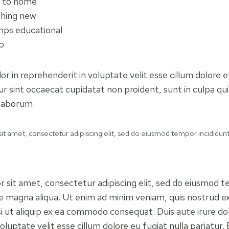
e to home
thing new
mps educational
p
lor in reprehenderit in voluptate velit esse cillum dolore e
r sint occaecat cupidatat non proident, sunt in culpa qui
 laborum.
t amet, consectetur adipiscing elit, sed do eiusmod tempor incididunt
 sit amet, consectetur adipiscing elit, sed do eiusmod t
re magna aliqua. Ut enim ad minim veniam, quis nostrud ex
si ut aliquip ex ea commodo consequat. Duis aute irure dol
oluptate velit esse cillum dolore eu fugiat nulla pariatur.